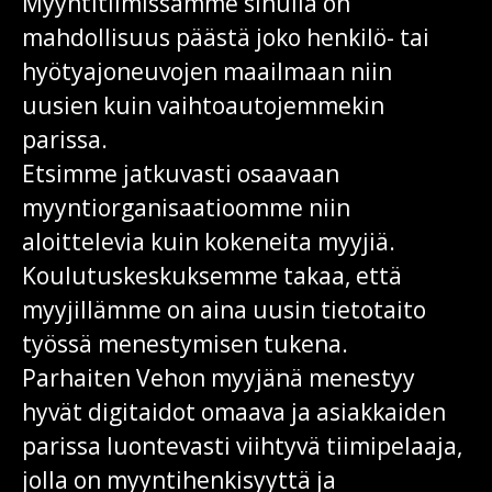
Myyntitiimissämme sinulla on
mahdollisuus päästä joko henkilö- tai
hyötyajoneuvojen maailmaan niin
uusien kuin vaihtoautojemmekin
parissa.
Etsimme
jatkuvasti
osaavaan
myyntiorganisaatioomme niin
aloittelevia kuin kokeneita
myyjiä.
Koulutuskeskuksemme takaa, että
myyjillämme on aina uusin tietotaito
työssä menestymisen tukena.
Parhaiten Vehon myyjänä menestyy
hyvät digitaidot omaava ja asiakkaiden
parissa luontevasti viihtyvä tiimipelaaja,
jolla on myyntihenkisyyttä ja