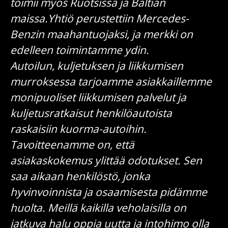
toimii myös Ruotsissa ja Baltian
maissa.
Yhtiö perustettiin Mercedes-
Benzin maahantuojaksi, ja merkki on
edelleen toimintamme ydin.
Autoilun, kuljetuksen ja liikkumisen
murroksessa tarjoamme asiakkaillemme
monipuoliset liikkumisen palvelut ja
kuljetusratkaisut henkilöautoista
raskaisiin kuorma-autoihin.
Tavoitteenamme on, että
asiakaskokemus ylittää odotukset. Sen
saa aikaan henkilöstö, jonka
hyvinvoinnista ja osaamisesta pidämme
huolta. Meillä kaikilla
veholaisilla
on
jatkuva halu oppia uutta ja intohimo olla